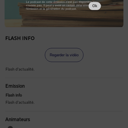
Le podcast de cette émission n'est pas disponible ou
n'existe pas. Il peut y avoir un certain délai entre la fin de
Ok
l'émission et la génération du podcast.
FLASH INFO
Regarder la vidéo
Flash d'actualité.
Emission
Flash info
Flash d'actualité.
Animateurs