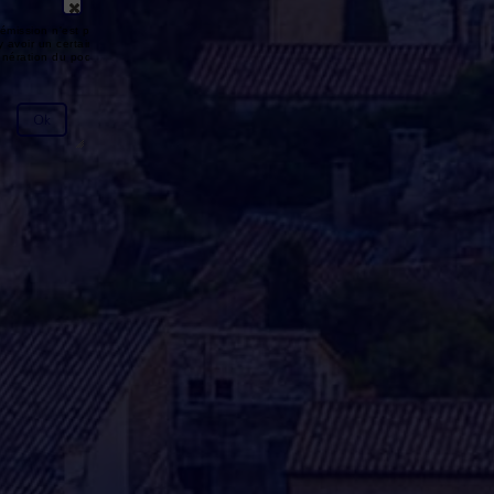
émission n'est pas disponible ou
y avoir un certain délai entre la fin
génération du podcast.
Ok