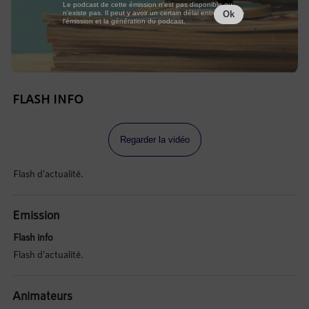
Le podcast de cette émission n'est pas disponible ou
n'existe pas. Il peut y avoir un certain délai entre la fin de
Ok
l'émission et la génération du podcast.
FLASH INFO
Regarder la vidéo
Flash d'actualité.
Emission
Flash info
Flash d'actualité.
Animateurs