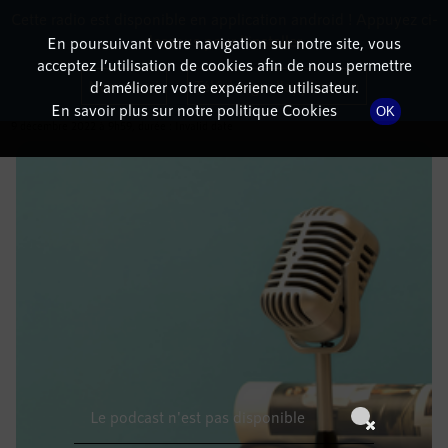
Cette radio est disponible en application android ! Appuyez ci-
RadioTerritoria
La radio des territoires
dessous pour l'installer.
En poursuivant votre navigation sur notre site, vous
acceptez l’utilisation de cookies afin de nous permettre
DÉTAILS DE L'ÉMISSION
Non merci
Télécharger l'application
d’améliorer votre expérience utilisateur.
En savoir plus sur notre politique Cookies
OK
9 décembre 2022
à 9h59
, durée : Invalid date
Le podcast n'est pas disponible