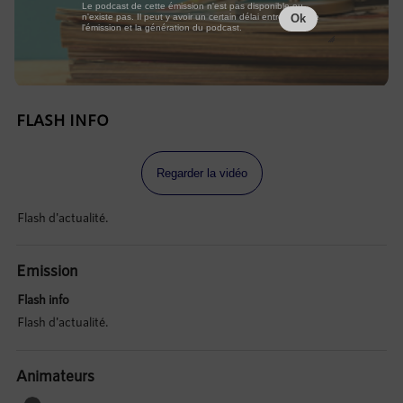
Le podcast de cette émission n'est pas disponible ou
n'existe pas. Il peut y avoir un certain délai entre la fin de
Ok
l'émission et la génération du podcast.
FLASH INFO
Regarder la vidéo
Flash d'actualité.
Emission
Flash info
Flash d'actualité.
Animateurs