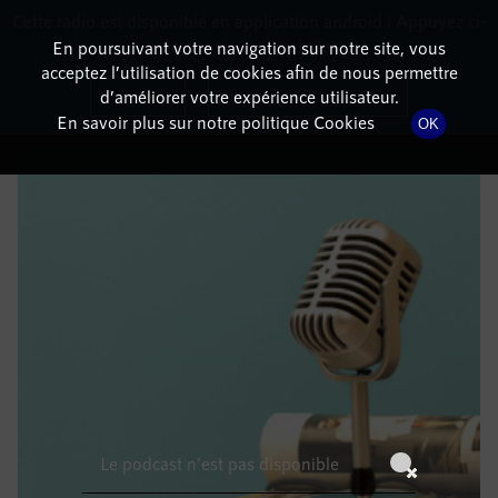
Cette radio est disponible en application android ! Appuyez ci-
RadioTerritoria
La radio des territoires
dessous pour l'installer.
En poursuivant votre navigation sur notre site, vous
acceptez l’utilisation de cookies afin de nous permettre
DÉTAILS DE L'ÉPISODE
Non merci
Télécharger l'application
d’améliorer votre expérience utilisateur.
En savoir plus sur notre politique Cookies
OK
21 décembre 2022
à 13h59
, durée : Invalid date
Le podcast n'est pas disponible