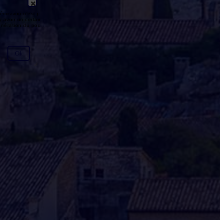
émission n'est pas disponible ou
y avoir un certain délai entre la fin
génération du podcast.
Ok