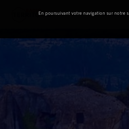
ON
AIR
En poursuivant votre navigation sur notre si
Le direct