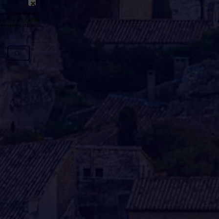
émission n'est pas disponible ou
y avoir un certain délai entre la fin
génération du podcast.
Ok