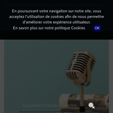
Cette radio est disponible en application android ! Appuyez ci-
RadioTerritoria
La radio des territoires
dessous pour l'installer.
En poursuivant votre navigation sur notre site, vous
acceptez l’utilisation de cookies afin de nous permettre
DÉTAILS DE L'ÉPISODE
Non merci
Télécharger l'application
d’améliorer votre expérience utilisateur.
En savoir plus sur notre politique Cookies
OK
27 décembre 2022
à 4h59
, durée : Invalid date
Le podcast n'est pas disponible