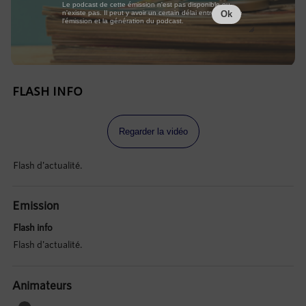
Le podcast de cette émission n'est pas disponible ou
n'existe pas. Il peut y avoir un certain délai entre la fin de
Ok
l'émission et la génération du podcast.
FLASH INFO
Regarder la vidéo
Flash d'actualité.
Emission
Flash info
Flash d'actualité.
Animateurs