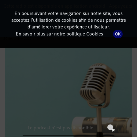
Cette radio est disponible en application android ! Appuyez ci-
RadioTerritoria
La radio des territoires
dessous pour l'installer.
En poursuivant votre navigation sur notre site, vous
acceptez l’utilisation de cookies afin de nous permettre
DÉTAILS DE L'ÉMISSION
Non merci
Télécharger l'application
d’améliorer votre expérience utilisateur.
En savoir plus sur notre politique Cookies
OK
30 décembre 2022
à 16h59
, durée : Invalid date
Le podcast n'est pas disponible