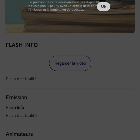
Le podcast de cette émission n'est pas disponible ou
n'existe pas. Il peut y avoir un certain délai entre la fin de
Ok
l'émission et la génération du podcast.
FLASH INFO
Regarder la vidéo
Flash d'actualité.
Emission
Flash info
Flash d'actualité.
Animateurs