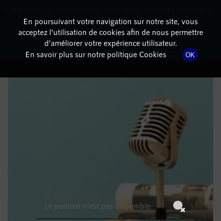
Cette radio est disponible en application android ! Appuyez ci-
RadioTerritoria
La radio des territoires
dessous pour l'installer.
En poursuivant votre navigation sur notre site, vous
acceptez l’utilisation de cookies afin de nous permettre
DÉTAILS DE L'ÉPISODE
Non merci
Télécharger l'application
d’améliorer votre expérience utilisateur.
En savoir plus sur notre politique Cookies
OK
8 janvier 2023
à 4h59
, durée : Invalid date
Le podcast n'est pas disponible