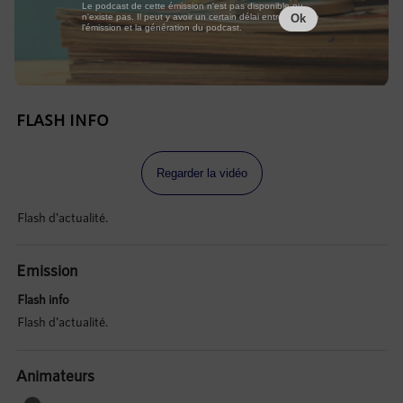
Le podcast de cette émission n'est pas disponible ou
n'existe pas. Il peut y avoir un certain délai entre la fin de
Ok
l'émission et la génération du podcast.
FLASH INFO
Regarder la vidéo
Flash d'actualité.
Emission
Flash info
Flash d'actualité.
Animateurs