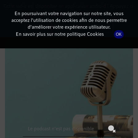
Cette radio est disponible en application android ! Appuyez ci-
RadioTerritoria
La radio des territoires
dessous pour l'installer.
En poursuivant votre navigation sur notre site, vous
acceptez l’utilisation de cookies afin de nous permettre
DÉTAILS DE L'ÉPISODE
Non merci
Télécharger l'application
d’améliorer votre expérience utilisateur.
En savoir plus sur notre politique Cookies
OK
9 janvier 2023
à 6h59
, durée : Invalid date
Le podcast n'est pas disponible