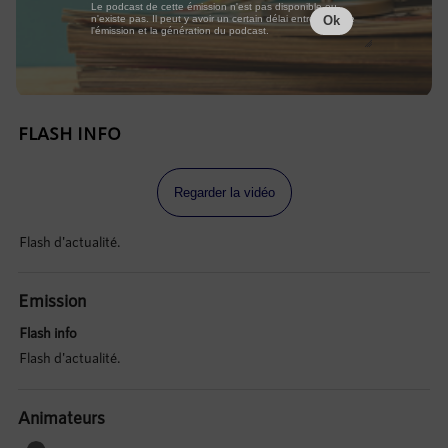
Le podcast de cette émission n'est pas disponible ou
n'existe pas. Il peut y avoir un certain délai entre la fin de
Ok
l'émission et la génération du podcast.
FLASH INFO
Regarder la vidéo
Flash d'actualité.
Emission
Flash info
Flash d'actualité.
Animateurs