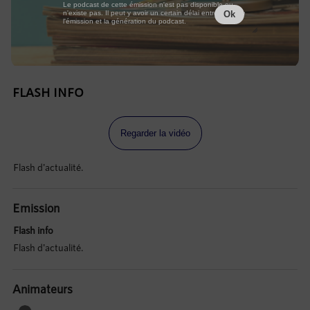
Le podcast de cette émission n'est pas disponible ou
n'existe pas. Il peut y avoir un certain délai entre la fin de
Ok
l'émission et la génération du podcast.
FLASH INFO
Regarder la vidéo
Flash d'actualité.
Emission
Flash info
Flash d'actualité.
Animateurs