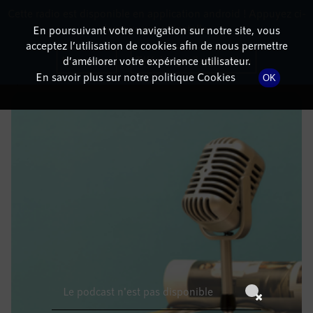
Cette radio est disponible en application android ! Appuyez ci-
RadioTerritoria
La radio des territoires
dessous pour l'installer.
En poursuivant votre navigation sur notre site, vous
acceptez l’utilisation de cookies afin de nous permettre
DÉTAILS DE L'ÉPISODE
Non merci
Télécharger l'application
d’améliorer votre expérience utilisateur.
En savoir plus sur notre politique Cookies
OK
13 janvier 2023
à 8h59
, durée : Invalid date
Le podcast n'est pas disponible