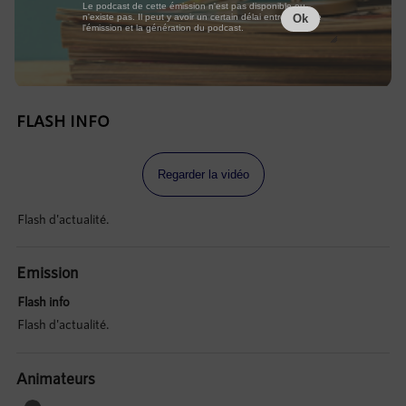
Le podcast de cette émission n'est pas disponible ou
n'existe pas. Il peut y avoir un certain délai entre la fin de
Ok
l'émission et la génération du podcast.
FLASH INFO
Regarder la vidéo
Flash d'actualité.
Emission
Flash info
Flash d'actualité.
Animateurs