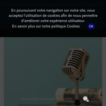
Cette radio est disponible en application android ! Appuyez ci-
RadioTerritoria
La radio des territoires
dessous pour l'installer.
En poursuivant votre navigation sur notre site, vous
acceptez l’utilisation de cookies afin de nous permettre
DÉTAILS DE L'ÉPISODE
Non merci
Télécharger l'application
d’améliorer votre expérience utilisateur.
En savoir plus sur notre politique Cookies
OK
24 janvier 2023
à 14h59
, durée : Invalid date
Le podcast n'est pas disponible