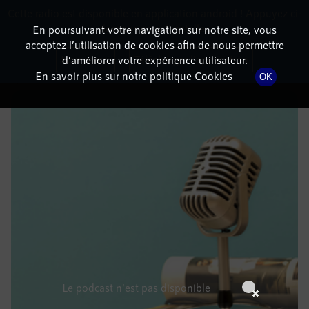
Cette radio est disponible en application android ! Appuyez ci-
RadioTerritoria
La radio des territoires
dessous pour l'installer.
En poursuivant votre navigation sur notre site, vous
acceptez l’utilisation de cookies afin de nous permettre
DÉTAILS DE L'ÉPISODE
Non merci
Télécharger l'application
d’améliorer votre expérience utilisateur.
En savoir plus sur notre politique Cookies
OK
31 janvier 2023
à 12h59
, durée : Invalid date
Le podcast n'est pas disponible