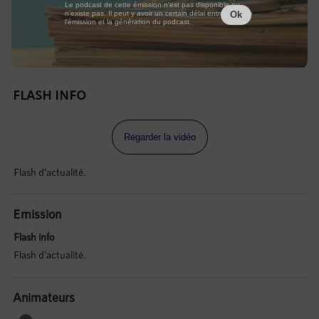
Le podcast de cette émission n'est pas disponible ou
n'existe pas. Il peut y avoir un certain délai entre la fin de
Ok
l'émission et la génération du podcast.
FLASH INFO
Regarder la vidéo
Flash d'actualité.
Emission
Flash info
Flash d'actualité.
Animateurs