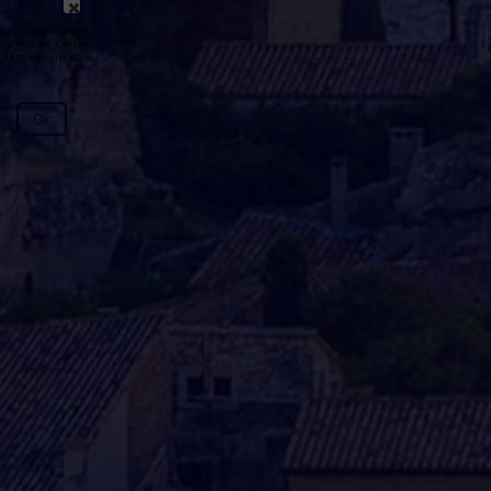
émission n'est pas disponible ou
y avoir un certain délai entre la fin
génération du podcast.
Ok