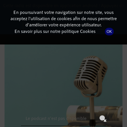
Cette radio est disponible en application android ! Appuyez ci-
RadioTerritoria
La radio des territoires
dessous pour l'installer.
En poursuivant votre navigation sur notre site, vous
acceptez l’utilisation de cookies afin de nous permettre
DÉTAILS DE L'ÉPISODE
Non merci
Télécharger l'application
d’améliorer votre expérience utilisateur.
En savoir plus sur notre politique Cookies
OK
13 février 2023
à 7h59
, durée : Invalid date
Le podcast n'est pas disponible