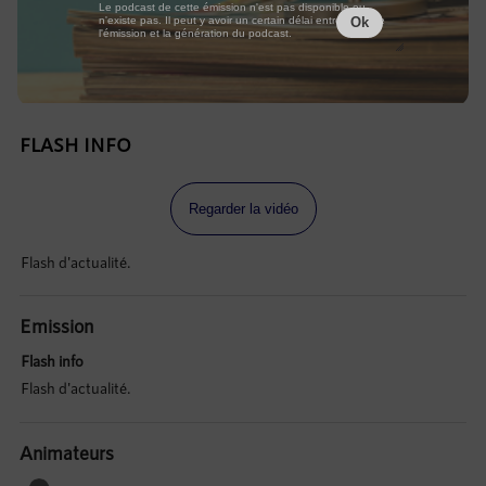
Le podcast de cette émission n'est pas disponible ou
n'existe pas. Il peut y avoir un certain délai entre la fin de
Ok
l'émission et la génération du podcast.
FLASH INFO
Regarder la vidéo
Flash d'actualité.
Emission
Flash info
Flash d'actualité.
Animateurs