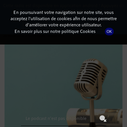
Cette radio est disponible en application android ! Appuyez ci-
RadioTerritoria
La radio des territoires
dessous pour l'installer.
En poursuivant votre navigation sur notre site, vous
acceptez l’utilisation de cookies afin de nous permettre
DÉTAILS DE L'ÉMISSION
Non merci
Télécharger l'application
d’améliorer votre expérience utilisateur.
En savoir plus sur notre politique Cookies
OK
20 février 2023
à 12h59
, durée : Invalid date
Le podcast n'est pas disponible