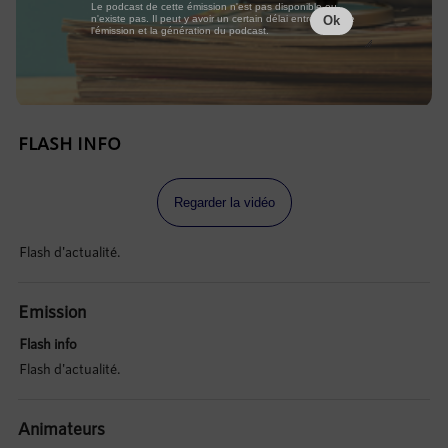
Le podcast de cette émission n'est pas disponible ou
n'existe pas. Il peut y avoir un certain délai entre la fin de
Ok
l'émission et la génération du podcast.
FLASH INFO
Regarder la vidéo
Flash d'actualité.
Emission
Flash info
Flash d'actualité.
Animateurs