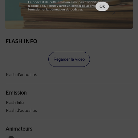
Le podcast de cette émission n'est pas disponible ou
n'existe pas. Il peut y avoir un certain délai entre la fin de
Ok
l'émission et la génération du podcast.
FLASH INFO
Regarder la vidéo
Flash d'actualité.
Emission
Flash info
Flash d'actualité.
Animateurs