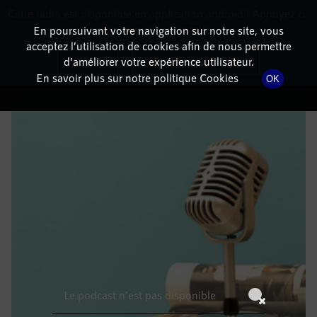
Cette radio est disponible en application android ! Appuyez ci-
RadioTerritoria
La radio des territoires
dessous pour l'installer.
En poursuivant votre navigation sur notre site, vous
acceptez l’utilisation de cookies afin de nous permettre
DÉTAILS DE L'ÉPISODE
Non merci
Télécharger l'application
d’améliorer votre expérience utilisateur.
En savoir plus sur notre politique Cookies
OK
22 février 2023
à 4h59
, durée : Invalid date
Le podcast n'est pas disponible