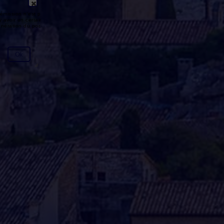
émission n'est pas disponible ou
y avoir un certain délai entre la fin
génération du podcast.
Ok