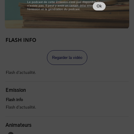
Le podcast de cette émission n'est pas disponible ou
n'existe pas. Il peut y avoir un certain délai entre la fin de
Ok
l'émission et la génération du podcast.
FLASH INFO
Regarder la vidéo
Flash d'actualité.
Emission
Flash info
Flash d'actualité.
Animateurs