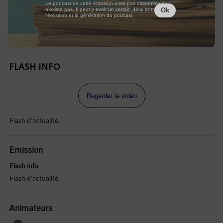
Le podcast de cette émission n'est pas disponible ou
n'existe pas. Il peut y avoir un certain délai entre la fin de
Ok
l'émission et la génération du podcast.
FLASH INFO
Regarder la vidéo
Flash d'actualité.
Emission
Flash info
Flash d'actualité.
Animateurs