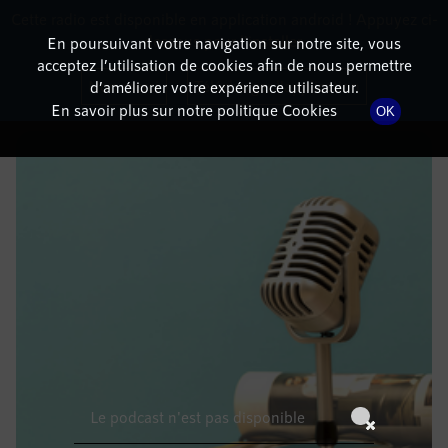
Cette radio est disponible en application android ! Appuyez ci-
RadioTerritoria
La radio des territoires
dessous pour l'installer.
En poursuivant votre navigation sur notre site, vous
acceptez l’utilisation de cookies afin de nous permettre
DÉTAILS DE L'ÉPISODE
Non merci
Télécharger l'application
d’améliorer votre expérience utilisateur.
En savoir plus sur notre politique Cookies
OK
5 mars 2023
à 10h59
, durée : Invalid date
Le podcast n'est pas disponible