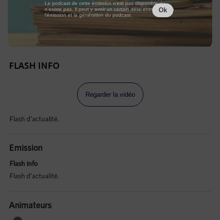
Le podcast de cette émission n'est pas disponible ou
n'existe pas. Il peut y avoir un certain délai entre la fin de
Ok
l'émission et la génération du podcast.
FLASH INFO
Regarder la vidéo
Flash d'actualité.
Emission
Flash info
Flash d'actualité.
Animateurs