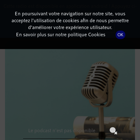
Cette radio est disponible en application android ! Appuyez ci-
RadioTerritoria
La radio des territoires
dessous pour l'installer.
En poursuivant votre navigation sur notre site, vous
acceptez l’utilisation de cookies afin de nous permettre
DÉTAILS DE L'ÉPISODE
Non merci
Télécharger l'application
d’améliorer votre expérience utilisateur.
En savoir plus sur notre politique Cookies
OK
8 mars 2023
à 7h59
, durée : Invalid date
Le podcast n'est pas disponible