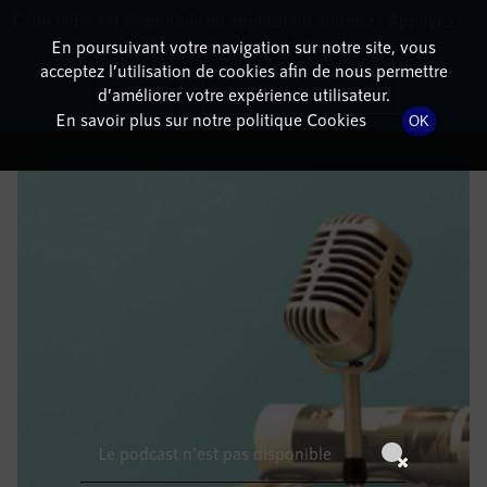
Cette radio est disponible en application android ! Appuyez ci-
RadioTerritoria
La radio des territoires
dessous pour l'installer.
En poursuivant votre navigation sur notre site, vous
acceptez l’utilisation de cookies afin de nous permettre
DÉTAILS DE L'ÉPISODE
Non merci
Télécharger l'application
d’améliorer votre expérience utilisateur.
En savoir plus sur notre politique Cookies
OK
10 mars 2023
à 13h59
, durée : Invalid date
Le podcast n'est pas disponible