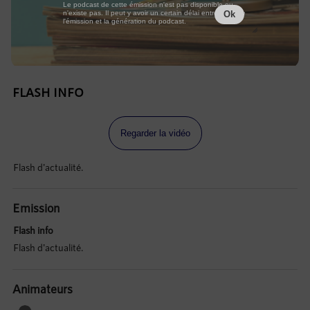
Le podcast de cette émission n'est pas disponible ou
n'existe pas. Il peut y avoir un certain délai entre la fin de
Ok
l'émission et la génération du podcast.
FLASH INFO
Regarder la vidéo
Flash d'actualité.
Emission
Flash info
Flash d'actualité.
Animateurs