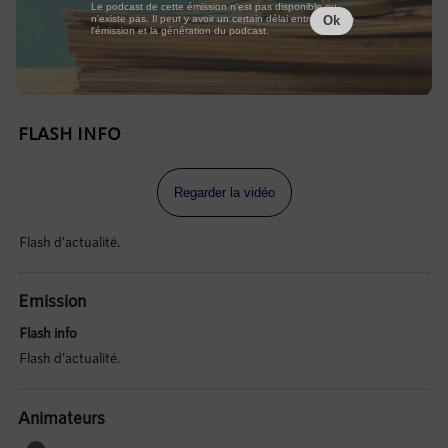
Le podcast de cette émission n'est pas disponible ou
n'existe pas. Il peut y avoir un certain délai entre la fin de
Ok
l'émission et la génération du podcast.
FLASH INFO
Regarder la vidéo
Flash d'actualité.
Emission
Flash info
Flash d'actualité.
Animateurs