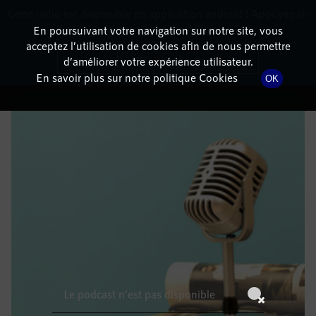
Cette radio est disponible en application android ! Appuyez ci-
RadioTerritoria
La radio des territoires
dessous pour l'installer.
En poursuivant votre navigation sur notre site, vous
acceptez l’utilisation de cookies afin de nous permettre
DÉTAILS DE L'ÉPISODE
Non merci
Télécharger l'application
d’améliorer votre expérience utilisateur.
En savoir plus sur notre politique Cookies
OK
11 mars 2023
à 15h59
, durée : Invalid date
Le podcast n'est pas disponible