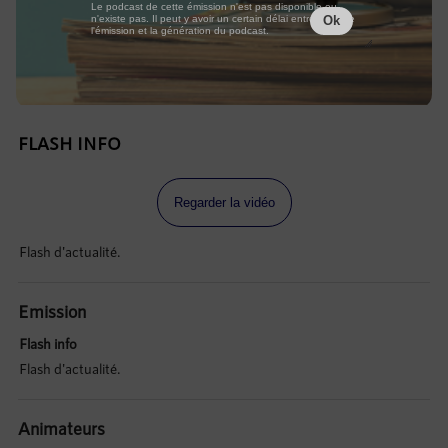
Le podcast de cette émission n'est pas disponible ou
n'existe pas. Il peut y avoir un certain délai entre la fin de
Ok
l'émission et la génération du podcast.
FLASH INFO
Regarder la vidéo
Flash d'actualité.
Emission
Flash info
Flash d'actualité.
Animateurs