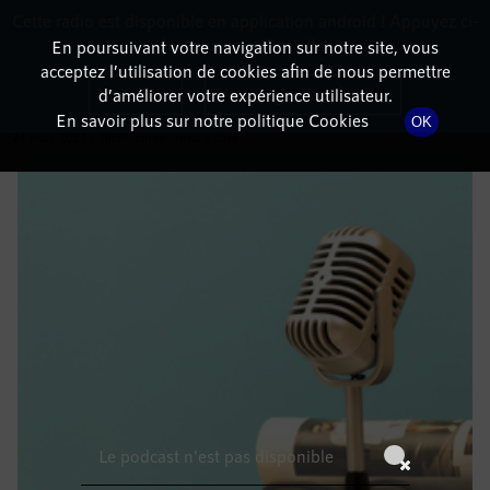
Cette radio est disponible en application android ! Appuyez ci-
RadioTerritoria
La radio des territoires
dessous pour l'installer.
En poursuivant votre navigation sur notre site, vous
acceptez l’utilisation de cookies afin de nous permettre
DÉTAILS DE L'ÉMISSION
Non merci
Télécharger l'application
d’améliorer votre expérience utilisateur.
En savoir plus sur notre politique Cookies
OK
24 mars 2023
à 11h59
, durée : Invalid date
Le podcast n'est pas disponible