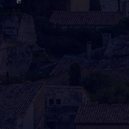
émission n'est pas disponible ou
y avoir un certain délai entre la fin
génération du podcast.
Ok