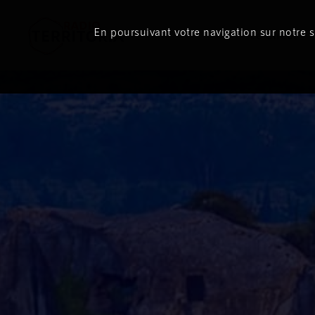
ON
AIR
En poursuivant votre navigation sur notre si
Le direct