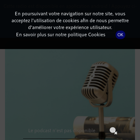
Cette radio est disponible en application android ! Appuyez ci-
RadioTerritoria
La radio des territoires
dessous pour l'installer.
En poursuivant votre navigation sur notre site, vous
acceptez l’utilisation de cookies afin de nous permettre
DÉTAILS DE L'ÉPISODE
Non merci
Télécharger l'application
d’améliorer votre expérience utilisateur.
En savoir plus sur notre politique Cookies
OK
30 mars 2023
à 7h59
, durée : Invalid date
Le podcast n'est pas disponible