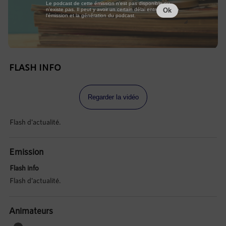
Le podcast de cette émission n'est pas disponible ou
n'existe pas. Il peut y avoir un certain délai entre la fin de
Ok
l'émission et la génération du podcast.
FLASH INFO
Regarder la vidéo
Flash d'actualité.
Emission
Flash info
Flash d'actualité.
Animateurs