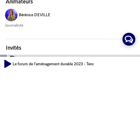
Animateurs
Bérénice DEVILLE
Journaliste
Invités
Christophe BERTRAND
Le forum de l'aménagement durable 2023 - Tendance : la maquette territorial
CEO, ASYLUM
00:00
21:19
Emilie DESCOMPS
Directrice Agence IDF Ouest Nord, OGIC
Nathalie TIPS
Senior Brand Manager, IKO REAL ESTATE