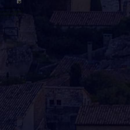
émission n'est pas disponible ou
y avoir un certain délai entre la fin
génération du podcast.
Ok