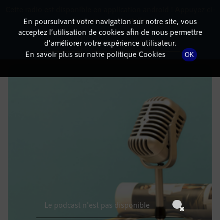
Cette radio est disponible en application android ! Appuyez ci-
RadioTerritoria
La radio des territoires
dessous pour l'installer.
En poursuivant votre navigation sur notre site, vous
acceptez l’utilisation de cookies afin de nous permettre
DÉTAILS DE L'ÉPISODE
Non merci
Télécharger l'application
d’améliorer votre expérience utilisateur.
En savoir plus sur notre politique Cookies
OK
11 avril 2023
à 7h59
, durée : Invalid date
Le podcast n'est pas disponible