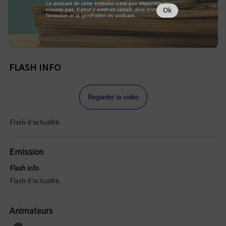
Le podcast de cette émission n'est pas disponible ou
n'existe pas. Il peut y avoir un certain délai entre la fin de
Ok
l'émission et la génération du podcast.
FLASH INFO
Regarder la vidéo
Flash d'actualité.
Emission
Flash info
Flash d'actualité.
Animateurs