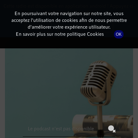
Cette radio est disponible en application android ! Appuyez ci-
RadioTerritoria
La radio des territoires
dessous pour l'installer.
En poursuivant votre navigation sur notre site, vous
acceptez l’utilisation de cookies afin de nous permettre
DÉTAILS DE L'ÉPISODE
Non merci
Télécharger l'application
d’améliorer votre expérience utilisateur.
En savoir plus sur notre politique Cookies
OK
17 avril 2023
à 5h59
, durée : Invalid date
Le podcast n'est pas disponible