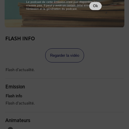
Le podcast de cette émission n'est pas disponible ou
n'existe pas. Il peut y avoir un certain délai entre la fin de
Ok
l'émission et la génération du podcast.
FLASH INFO
Regarder la vidéo
Flash d'actualité.
Emission
Flash info
Flash d'actualité.
Animateurs