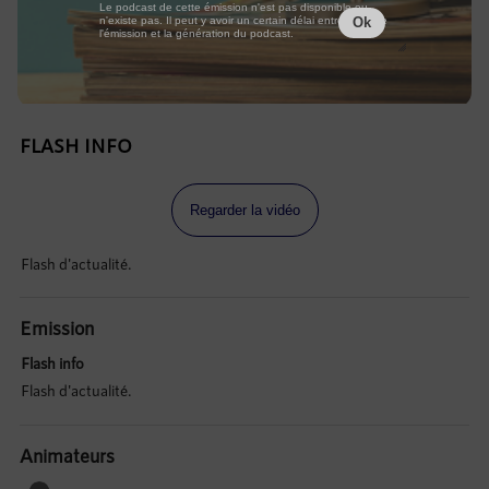
Le podcast de cette émission n'est pas disponible ou
n'existe pas. Il peut y avoir un certain délai entre la fin de
Ok
l'émission et la génération du podcast.
FLASH INFO
Regarder la vidéo
Flash d'actualité.
Emission
Flash info
Flash d'actualité.
Animateurs