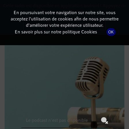
Cette radio est disponible en application android ! Appuyez ci-
RadioTerritoria
La radio des territoires
dessous pour l'installer.
En poursuivant votre navigation sur notre site, vous
acceptez l’utilisation de cookies afin de nous permettre
DÉTAILS DE L'ÉPISODE
Non merci
Télécharger l'application
d’améliorer votre expérience utilisateur.
En savoir plus sur notre politique Cookies
OK
22 avril 2023
à 15h59
, durée : Invalid date
Le podcast n'est pas disponible