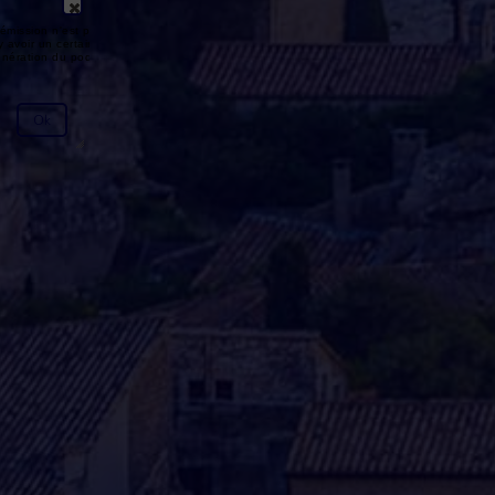
émission n'est pas disponible ou
y avoir un certain délai entre la fin
génération du podcast.
Ok