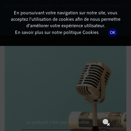
Cette radio est disponible en application android ! Appuyez ci-
RadioTerritoria
La radio des territoires
dessous pour l'installer.
En poursuivant votre navigation sur notre site, vous
acceptez l’utilisation de cookies afin de nous permettre
DÉTAILS DE L'ÉMISSION
Non merci
Télécharger l'application
d’améliorer votre expérience utilisateur.
En savoir plus sur notre politique Cookies
OK
1 mai 2023
à 13h59
, durée : Invalid date
Le podcast n'est pas disponible