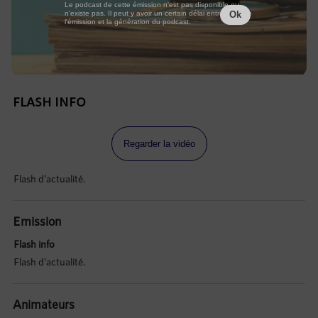
Le podcast de cette émission n'est pas disponible ou
n'existe pas. Il peut y avoir un certain délai entre la fin de
Ok
l'émission et la génération du podcast.
FLASH INFO
Regarder la vidéo
Flash d'actualité.
Emission
Flash info
Flash d'actualité.
Animateurs