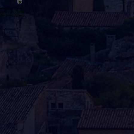
émission n'est pas disponible ou
y avoir un certain délai entre la fin
génération du podcast.
Ok