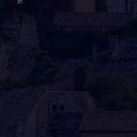
émission n'est pas disponible ou
y avoir un certain délai entre la fin
génération du podcast.
Ok