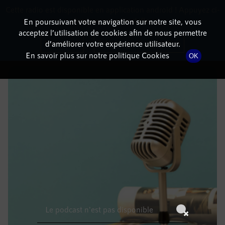
Cette radio est disponible en application android ! Appuyez ci-
RadioTerritoria
La radio des territoires
dessous pour l'installer.
En poursuivant votre navigation sur notre site, vous
acceptez l’utilisation de cookies afin de nous permettre
DÉTAILS DE L'ÉPISODE
Non merci
Télécharger l'application
d’améliorer votre expérience utilisateur.
En savoir plus sur notre politique Cookies
OK
13 mai 2023
à 10h59
, durée : Invalid date
Le podcast n'est pas disponible