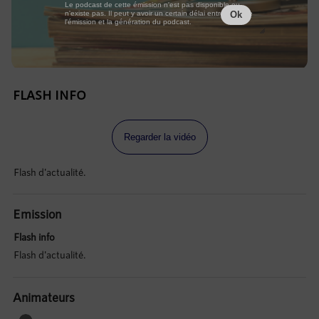
Le podcast de cette émission n'est pas disponible ou
n'existe pas. Il peut y avoir un certain délai entre la fin de
Ok
l'émission et la génération du podcast.
FLASH INFO
Regarder la vidéo
Flash d'actualité.
Emission
Flash info
Flash d'actualité.
Animateurs