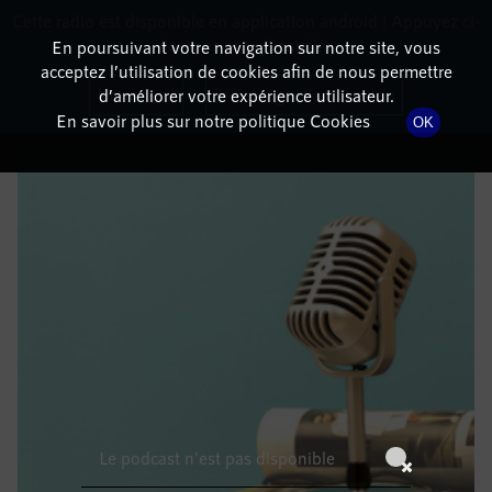
Cette radio est disponible en application android ! Appuyez ci-
RadioTerritoria
La radio des territoires
dessous pour l'installer.
En poursuivant votre navigation sur notre site, vous
acceptez l’utilisation de cookies afin de nous permettre
DÉTAILS DE L'ÉPISODE
Non merci
Télécharger l'application
d’améliorer votre expérience utilisateur.
En savoir plus sur notre politique Cookies
OK
4 juin 2023
à 6h59
, durée : Invalid date
Le podcast n'est pas disponible