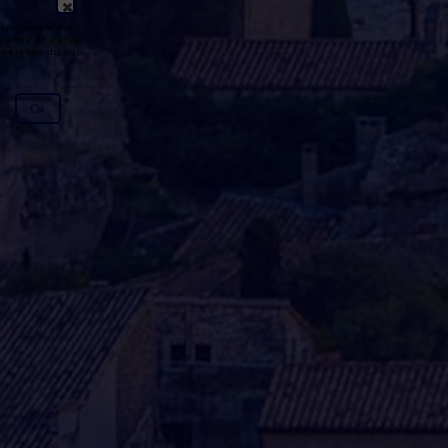
émission n'est pas disponible ou
y avoir un certain délai entre la fin
génération du podcast.
Ok