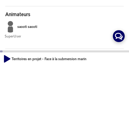
Animateurs
saooti saooti
SuperUser
Invités
Territoires en projet - Face à la submersion marine, quels outils pour les territ
00:00
Isabel DIAZ
52:44
Cheffe du bureau des stratégies territoriales, Ministère de la transition
écologique
Stéphane BUCHOU
Député de Vendée
Margot LIEBEL