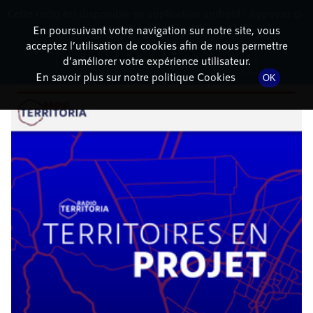
Cette radio est disponible en application android ! Appuyez ci-
RadioTerritoria
La radio des territoires
dessous pour l'installer.
En poursuivant votre navigation sur notre site, vous
acceptez l’utilisation de cookies afin de nous permettre
DÉTAILS DE L'ÉPISODE
Non merci
Télécharger l'application
d’améliorer votre expérience utilisateur.
En savoir plus sur notre politique Cookies
OK
7 juin 2023
à 13h02
, durée : 53 minutes