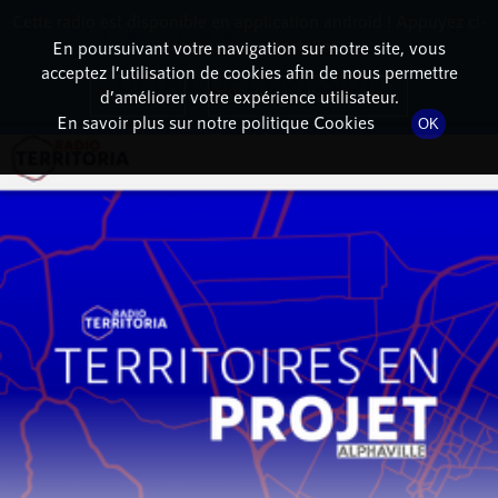
Cette radio est disponible en application android ! Appuyez ci-
RadioTerritoria
La radio des territoires
dessous pour l'installer.
En poursuivant votre navigation sur notre site, vous
acceptez l’utilisation de cookies afin de nous permettre
DÉTAIL DE L'ÉMISSION
Non merci
Télécharger l'application
d’améliorer votre expérience utilisateur.
En savoir plus sur notre politique Cookies
OK