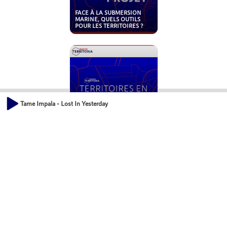
FACE À LA SUBMERSION
MARINE, QUELS OUTILS
POUR LES TERRITOIRES ?
Tame Impala - Lost In Yesterday
MONTAGE JURIDIQUE ET
FINANCIER DANS LES
OPÉRATIONS
D’AMÉNAGEMENT
LES PROJETS URBAINS
NOVATEURS SUR L’ÎLE DE
LA RÉUNION