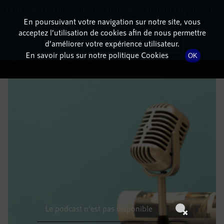
Cette radio est disponible en application android ! Appuyez ci-
RadioTerritoria
La radio des territoires
dessous pour l'installer.
En poursuivant votre navigation sur notre site, vous
acceptez l’utilisation de cookies afin de nous permettre
DÉTAILS DE L'ÉMISSION
Non merci
Télécharger l'application
d’améliorer votre expérience utilisateur.
En savoir plus sur notre politique Cookies
OK
17 juin 2023
à 14h59
, durée : Invalid date
Le podcast n'est pas disponible