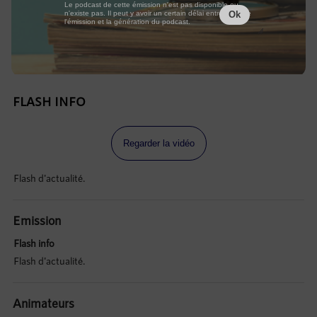
Le podcast de cette émission n'est pas disponible ou
n'existe pas. Il peut y avoir un certain délai entre la fin de
Ok
l'émission et la génération du podcast.
FLASH INFO
Regarder la vidéo
Flash d'actualité.
Emission
Flash info
Flash d'actualité.
Animateurs