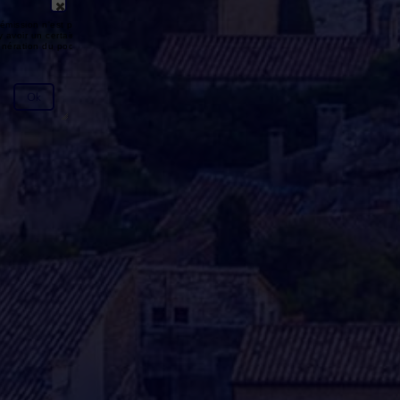
émission n'est pas disponible ou
y avoir un certain délai entre la fin
génération du podcast.
Ok