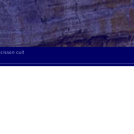
ucisson cuit
À l'écoute