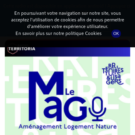
Cette radio est disponible en application android ! Appuyez ci-
RadioTerritoria
La radio des territoires
dessous pour l'installer.
En poursuivant votre navigation sur notre site, vous
acceptez l’utilisation de cookies afin de nous permettre
DÉTAILS DE L'ÉPISODE
Non merci
Télécharger l'application
d’améliorer votre expérience utilisateur.
En savoir plus sur notre politique Cookies
OK
12 décembre 2023
à 10h00
, durée : 46 minutes