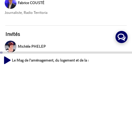
Fabrice COUSTÉ
Journaliste, Radio Territoria
Invités
Michèle PHELEP
Responsable mission mobilisation des territoires, DGALN
Le Mag de l'aménagement, du logement et de la nature - Comment mesurer l'art
00:00
Pascal LORY
46:06
Conseiller information géographique et spatiale, DGALN
Philippe LORIOT
Mot-Clés