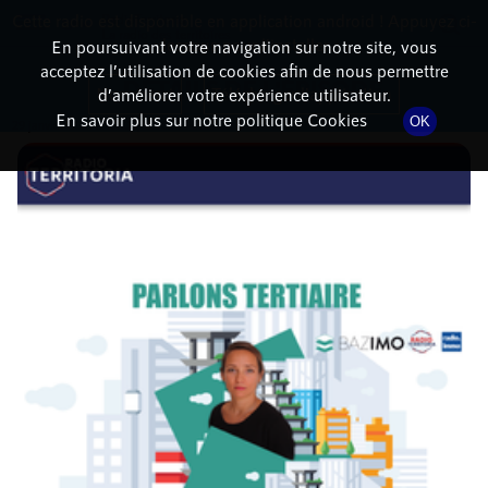
Cette radio est disponible en application android ! Appuyez ci-
RadioTerritoria
La radio des territoires
dessous pour l'installer.
En poursuivant votre navigation sur notre site, vous
acceptez l’utilisation de cookies afin de nous permettre
DÉTAILS DE L'ÉPISODE
Non merci
Télécharger l'application
d’améliorer votre expérience utilisateur.
En savoir plus sur notre politique Cookies
OK
29 janvier 2021
à 15h05
, durée : 14 minutes