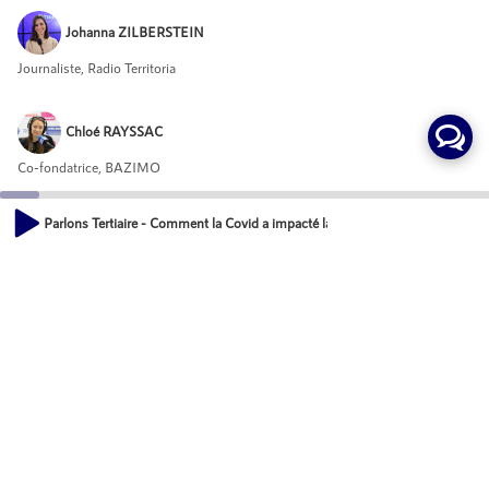
Johanna ZILBERSTEIN
Journaliste, Radio Territoria
Chloé RAYSSAC
Co-fondatrice, BAZIMO
Parlons Tertiaire - Comment la Covid a impacté la relation bailleurs/locataire
Invités
00:00
14:22
Adrien BERANGER
Directeur Asset Management, UNION INVESTMENT
Mot-Clés
Développement économique des territoires