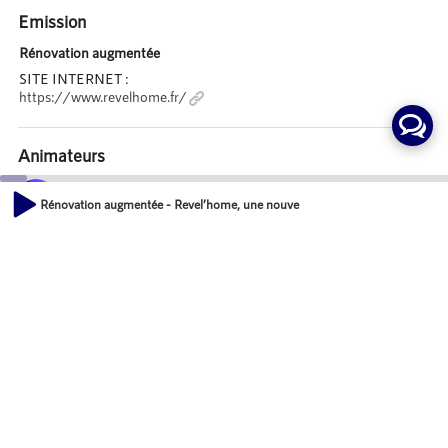
Emission
Rénovation augmentée
SITE INTERNET :
https://www.revelhome.fr/
Animateurs
Fabrice COUSTÉ
Rénovation augmentée - Revel’home, une nouvelle approche de la rénovatio
Journaliste, Radio Territoria
00:00
18:14
Charles PELLÉ
Fondateur, REVEL'HOME
Invités
Romain DIGUER