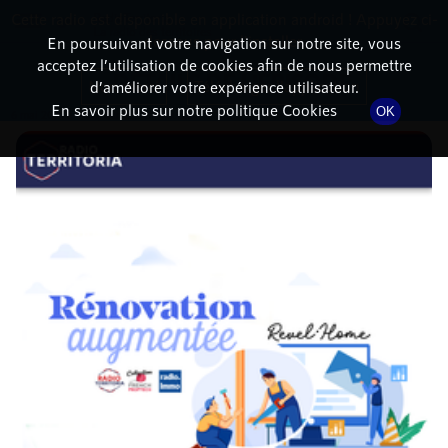
Cette radio est disponible en application android ! Appuyez ci-
RadioTerritoria
La radio des territoires
dessous pour l'installer.
En poursuivant votre navigation sur notre site, vous
acceptez l’utilisation de cookies afin de nous permettre
DÉTAILS DE L'ÉPISODE
Non merci
Télécharger l'application
d’améliorer votre expérience utilisateur.
En savoir plus sur notre politique Cookies
OK
6 mai 2021
à 9h16
, durée : 18 minutes