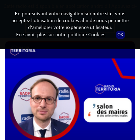
Cette radio est disponible en application android ! Appuyez ci-
RadioTerritoria
La radio des territoires
dessous pour l'installer.
En poursuivant votre navigation sur notre site, vous
acceptez l’utilisation de cookies afin de nous permettre
DÉTAILS DE L'ÉPISODE
Non merci
Télécharger l'application
d’améliorer votre expérience utilisateur.
En savoir plus sur notre politique Cookies
OK
20 novembre 2024
à 11h34
, durée : 19 minutes