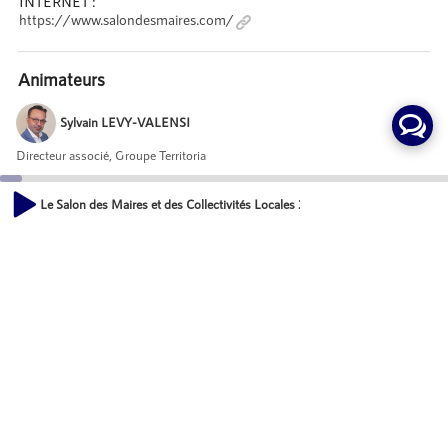
INTERNET :
https://www.salondesmaires.com/
Animateurs
Sylvain LEVY-VALENSI
Directeur associé, Groupe Territoria
Le Salon des Maires et des Collectivités Locales 2024 - Florian BERCAULT,
Invités
00:00
19:23
Florian BERCAULT
Maire de LAVAL
Mot-Clés
Vie des communes
Evénements
Événements