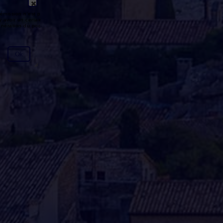
émission n'est pas disponible ou
y avoir un certain délai entre la fin
génération du podcast.
Ok