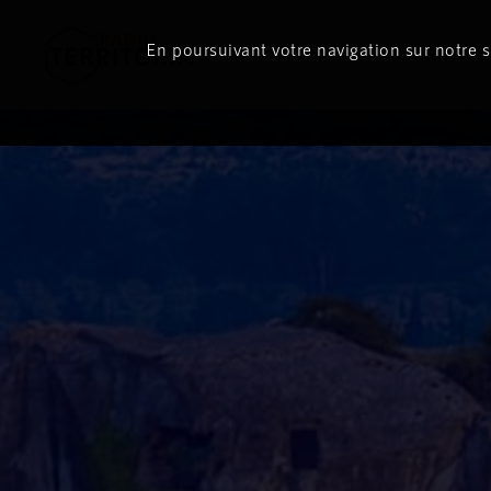
ON
AIR
En poursuivant votre navigation sur notre si
Le direct