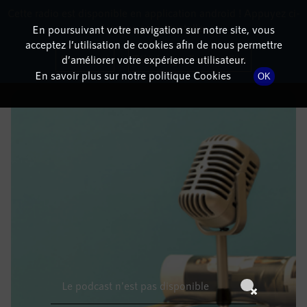
Cette radio est disponible en application android ! Appuyez ci-
RadioTerritoria
La radio des territoires
dessous pour l'installer.
En poursuivant votre navigation sur notre site, vous
acceptez l’utilisation de cookies afin de nous permettre
DÉTAILS DE L'ÉPISODE
Non merci
Télécharger l'application
d’améliorer votre expérience utilisateur.
En savoir plus sur notre politique Cookies
OK
30 mai 2021
à 3h59
, durée : Invalid date
Le podcast n'est pas disponible