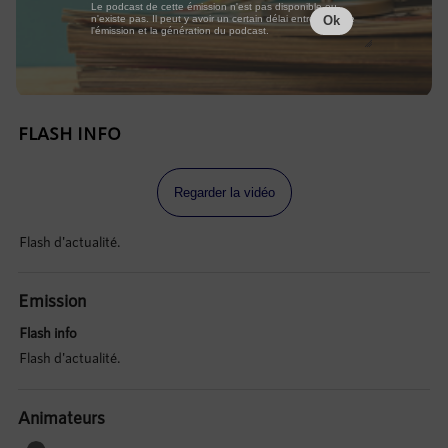
Le podcast de cette émission n'est pas disponible ou
n'existe pas. Il peut y avoir un certain délai entre la fin de
Ok
l'émission et la génération du podcast.
FLASH INFO
Regarder la vidéo
Flash d'actualité.
Emission
Flash info
Flash d'actualité.
Animateurs