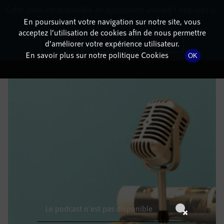
Cette radio est disponible en application android ! Appuyez ci-
RadioTerritoria
La radio des territoires
dessous pour l'installer.
En poursuivant votre navigation sur notre site, vous
acceptez l’utilisation de cookies afin de nous permettre
DÉTAILS DE L'ÉPISODE
Non merci
Télécharger l'application
d’améliorer votre expérience utilisateur.
En savoir plus sur notre politique Cookies
OK
30 mai 2021
à 10h59
, durée : Invalid date
Le podcast n'est pas disponible