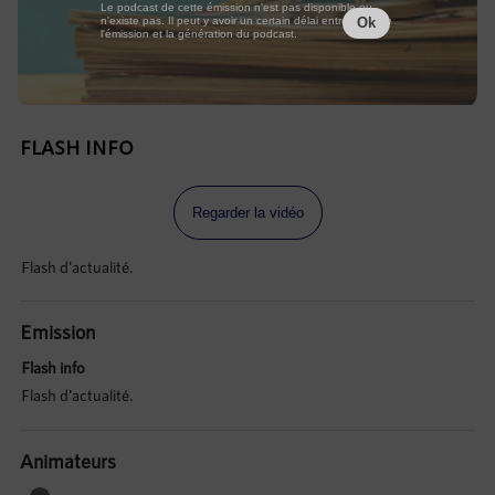
Le podcast de cette émission n'est pas disponible ou
n'existe pas. Il peut y avoir un certain délai entre la fin de
Ok
l'émission et la génération du podcast.
FLASH INFO
Regarder la vidéo
Flash d'actualité.
Emission
Flash info
Flash d'actualité.
Animateurs